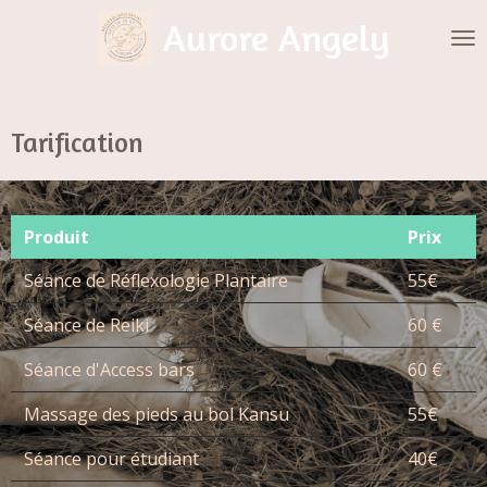
Passer
Aurore Angely
au
contenu
principal
Tarification
Produit
Prix
Séance de Réflexologie Plantaire
55€
Séance de Reiki
60 €
Séance d'Access bars
60 €
Massage des pieds au bol Kansu
55€
Séance pour étudiant
40€